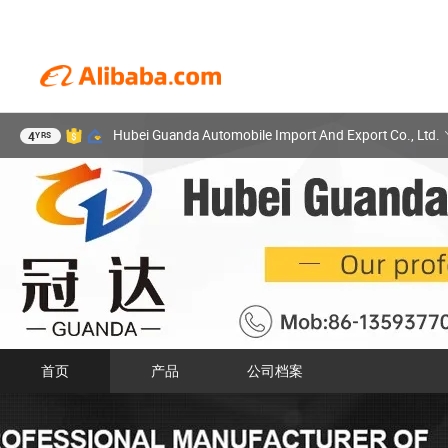
Hubei Guanda Automobile Import And Export Co., Ltd.
4
YRS
首页
产品
公司档案