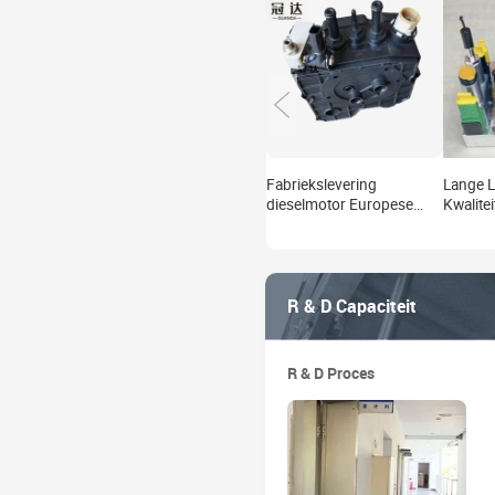
Fabriekslevering
Lange 
dieselmotor Europese
Kwalite
vrachtwagen pomp SCR-
Adblue
systeem ureum
Doseer
doseerpomp 5303018
233878
5308708 528992
R & D Capaciteit
R & D Proces