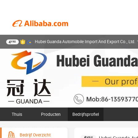
Hubei Guanda Automobile Import And Export Co., Ltd.
4
YRS
Thuis
Producten
Bedrijfsprofiel
Bedrijf Overzicht
YRS